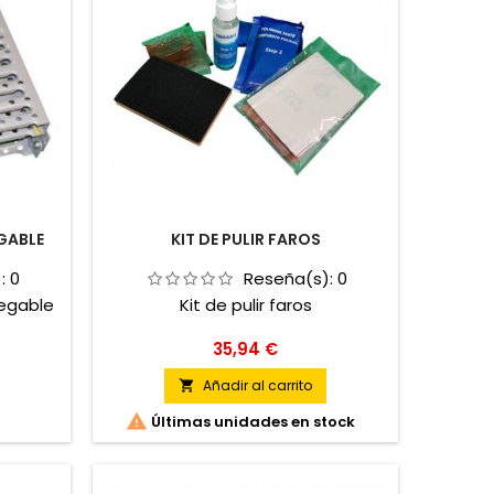
GABLE
KIT DE PULIR FAROS
):
0
Reseña(s):
0
legable
Kit de pulir faros
Precio
35,94 €
Añadir al carrito


Últimas unidades en stock