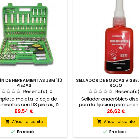
ÍN DE HERRAMIENTAS JBM 113
SELLADOR DE ROSCAS VISBEL
PIEZAS
ROJO
Reseña(s):
0
Reseña(s
pleta maleta o caja de
Sellador anaeróbico dis
mientas con 113 piezas, 12
para la fijación permanen
antos. Diversas llaves y
sellado de la rosca de torn
Precio
Precio
89,54 €
26,62 €
orios de excelente acero.
tuercas. (50ML)
deal para las pequeñas
Añadir al carrito
Añadir al carrito


reparaciones caseras.


En stock
En stock