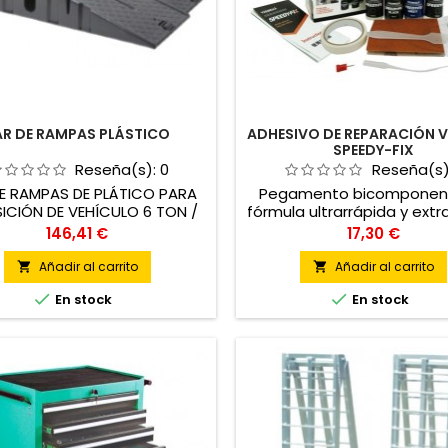
AR DE RAMPAS PLÁSTICO
ADHESIVO DE REPARACIÓN V
SPEEDY-FIX
Reseña(s):
0
Reseña(s
E RAMPAS DE PLÁTICO PARA
Pegamento bicomponen
ICIÓN DE VEHÍCULO 6 TON /
fórmula ultrarrápida y extr
PAR
compuesto por un adhe
Precio
Precio
146,41 €
17,30 €
instantáneo más pol
soldadores.
Añadir al carrito
Añadir al carrito




En stock
En stock