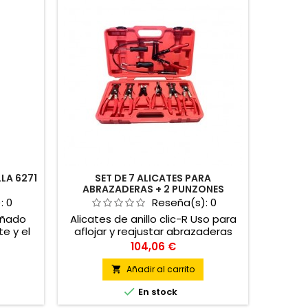
LA 6271
SET DE 7 ALICATES PARA
ABRAZADERAS + 2 PUNZONES
):
0
Reseña(s):
0
eñado
Alicates de anillo clic-R Uso para
te y el
aflojar y reajustar abrazaderas
illos y
reajustables de tipo click o click-R
Precio
104,06 €
Alicates para extracción de tubos
Añadir al carrito


En stock