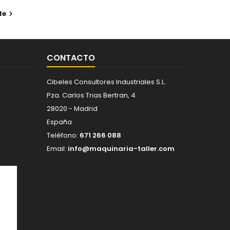
te

CONTACTO
Cibeles Consultores Industriales S.L.
Pza. Carlos Trias Bertran, 4
28020 - Madrid
España
Teléfono:
671 266 088
Email:
info@maquinaria-taller.com