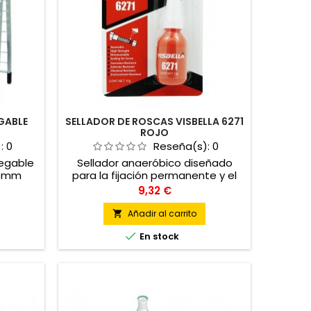
GABLE
SELLADOR DE ROSCAS VISBELLA 6271
ROJO
):
0
Reseña(s):
0
legable
Sellador anaeróbico diseñado
55mm
para la fijación permanente y el
sellado de la rosca de tornillos y
Precio
9,32 €
tuercas. (10ML)
Añadir al carrito


En stock