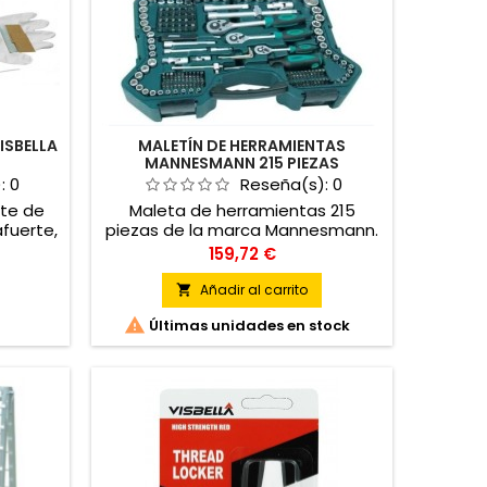
ISBELLA
MALETÍN DE HERRAMIENTAS
MANNESMANN 215 PIEZAS
):
0
Reseña(s):
0
te de
Maleta de herramientas 215
afuerte,
piezas de la marca Mannesmann.
sivo
Acabado en acero cromo vanadio
Precio
159,72 €
vos
/ acero especial Reversible con
protección en los bordes.
Añadir al carrito


Últimas unidades en stock