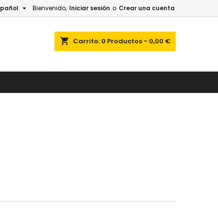

spañol
Bienvenido,
Iniciar sesión
o
Crear una cuenta
shopping_cart
Carrito:
0
Productos - 0,00 €