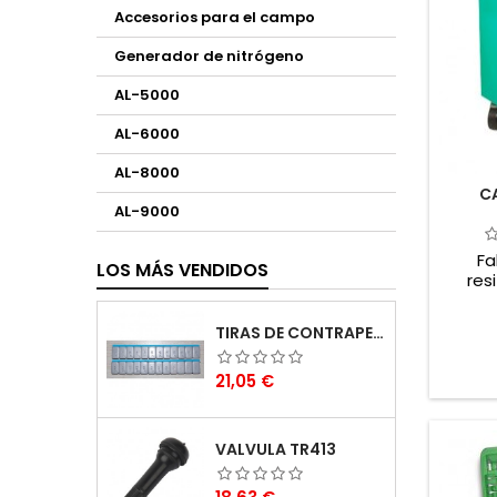
Accesorios para el campo
Generador de nitrógeno
AL-5000
AL-6000
AL-8000
C
AL-9000
Fa
LOS MÁS VENDIDOS
res
Gar
tran
TIRAS DE CONTRAPESAS ADHESIVAS 5G
Precio
21,05 €
VALVULA TR413
Precio