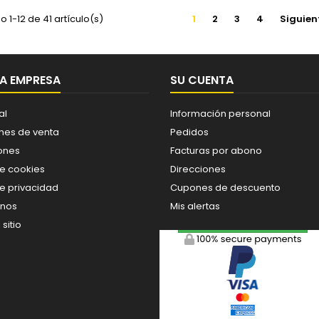
 1-12 de 41 artículo(s)
1
2
3
4
Siguien
A EMPRESA
SU CUENTA
al
Información personal
nes de venta
Pedidos
ones
Facturas por abono
de cookies
Direcciones
de privacidad
Cupones de descuento
enos
Mis alertas
sitio