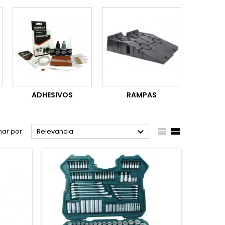
ADHESIVOS
RAMPAS



ar por:
Relevancia