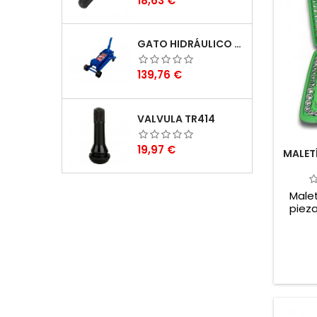
18,63 €
GATO HIDRÁULICO DE HIERRO DE 3 TONELADAS
Precio
139,76 €
VALVULA TR414
Precio
19,97 €
MALET
Malet
piez