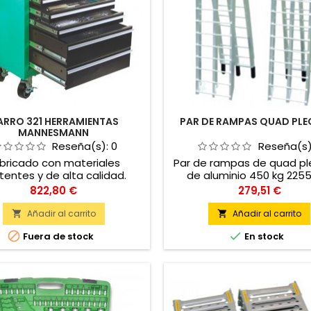
ARRO 321 HERRAMIENTAS
PAR DE RAMPAS QUAD PLE
MANNESMANN
Reseña(s):
0
Reseña(s
bricado con materiales
Par de rampas de quad p
itentes y de alta calidad.
de aluminio 450 kg 22
antia de 10 años. Facil de
Precio
Precio
822,80 €
279,51 €
sportar y con ruedas con
freno.
Añadir al carrito
Añadir al carrito




Fuera de stock
En stock