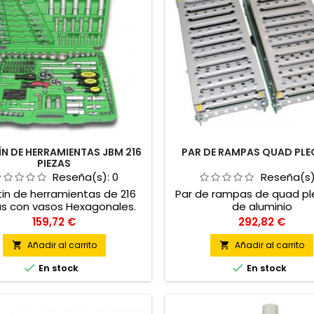
ÍN DE HERRAMIENTAS JBM 216
PAR DE RAMPAS QUAD PLE
PIEZAS
Reseña(s):
0
Reseña(s
in de herramientas de 216
Par de rampas de quad p
as con vasos Hexagonales.
de aluminio
Precio
Precio
159,72 €
292,82 €
Añadir al carrito
Añadir al carrito




En stock
En stock