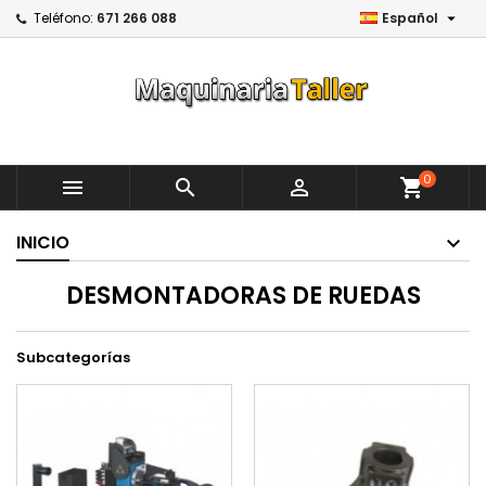

Teléfono:
671 266 088
Español
0



shopping_cart
INICIO
DESMONTADORAS DE RUEDAS
Subcategorías