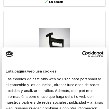

En stock
Esta página web usa cookies
Las cookies de este sitio web se usan para personalizar
UTIL PARA RUN-FLAT
el contenido y los anuncios, ofrecer funciones de redes
Reseña(s):
0
sociales y analizar el tráfico. Además, compartimos
Mordaza para desmontar neumaticos
información sobre el uso que haga del sitio web con
nuestros partners de redes sociales, publicidad y análisis
Precio
57,10 €
web, quienes pueden combinarla con otra información