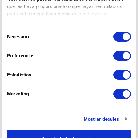
Añadir al carrito

que les haya proporcionado o que hayan recopilado a
partir del uso que haya hecho de sus servicios.

En stock
Selección
Necesario
de
consentimiento
Preferencias
Estadística
Marketing
DESMONTADORA DE NEUMÁTICOS AUTOMÁTICA CON
Mostrar detalles
BRAZO DE AYUDA DT-95
Reseña(s):
0
La DT-95 es una desmontadora de ruedas