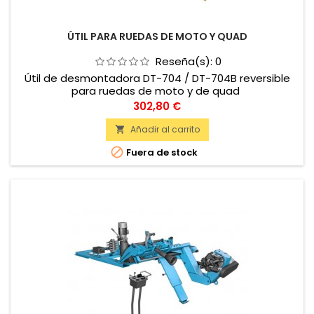
ÚTIL PARA RUEDAS DE MOTO Y QUAD
Reseña(s):
0
Útil de desmontadora DT-704 / DT-704B reversible
para ruedas de moto y de quad
Precio
302,80 €
Añadir al carrito


Fuera de stock