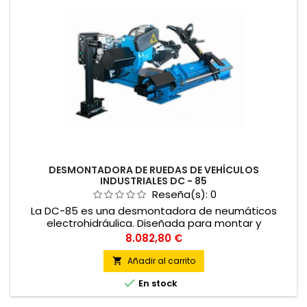
DESMONTADORA DE RUEDAS DE VEHÍCULOS
INDUSTRIALES DC - 85
Reseña(s):
0
La DC-85 es una desmontadora de neumáticos
electrohidráulica. Diseñada para montar y
desmontar ruedas de camión, autobús, agrícola e
Precio
8.082,80 €
industrial.
Añadir al carrito


En stock