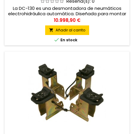
Reseña(s):
0
La DC-130 es una desmontadora de neumáticos
electrohidráulica automática. Diseñada para montar
y desmontar ruedas de camión, autobús, agrícola,
Precio
10.998,90 €
industrial y forestal
Añadir al carrito


En stock