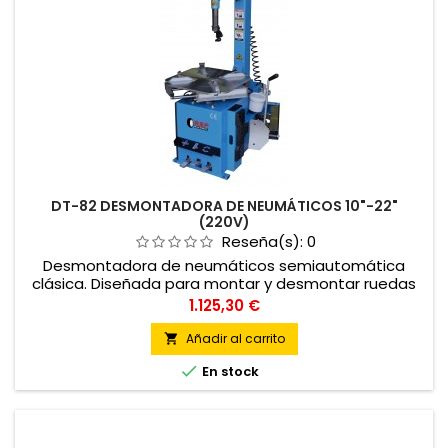
DT-82 DESMONTADORA DE NEUMÁTICOS 10"-22"
(220V)
Reseña(s):
0
Desmontadora de neumáticos semiautomática
clásica. Diseñada para montar y desmontar ruedas
de turismo, furgoneta y motocicleta.
Precio
1.125,30 €
Añadir al carrito


En stock