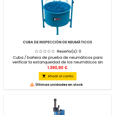
CUBA DE INSPECCIÓN DE NEUMÁTICOS
Reseña(s):
0
Cuba / bañera de prueba de neumáticos para
verificar la estanqueidad de los neumáticos sin
cámara para automóviles y transporte ligero. Se
Precio
1.390,90 €
sumerge el neumático en agua mediante un cilindro
neumático controlado por la válvula de palanca que
Añadir al carrito

puede detener el pistón en cualquier posición, de

Últimas unidades en stock
esta forma podemos comprobar si los neumáticos,
ruedas y cámaras...