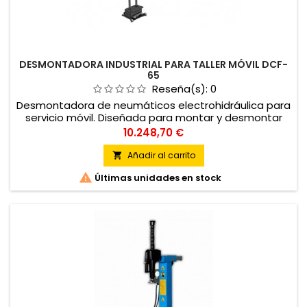
DESMONTADORA INDUSTRIAL PARA TALLER MÓVIL DCF-
65
Reseña(s):
0
Desmontadora de neumáticos electrohidráulica para
servicio móvil. Diseñada para montar y desmontar
rue-das de camión, autobús e industriales.
Precio
10.248,70 €
Añadir al carrito


Últimas unidades en stock