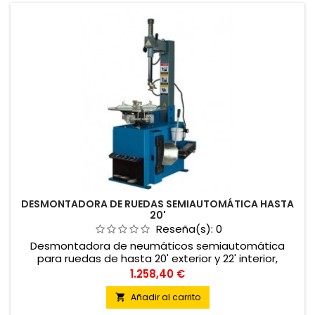
DESMONTADORA DE RUEDAS SEMIAUTOMÁTICA HASTA
20'
Reseña(s):
0
Desmontadora de neumáticos semiautomática
para ruedas de hasta 20' exterior y 22' interior,
diseñada para montar y desmontar ruedas de
Precio
1.258,40 €
turismo, furgoneta y motocicleta.
Añadir al carrito
