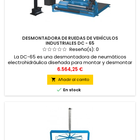
DESMONTADORA DE RUEDAS DE VEHÍCULOS
INDUSTRIALES DC - 65
Reseña(s):
0
La DC-65 es una desmontadora de neumáticos
electrohidráulica diseñada para montar y desmontar
ruedas de camión, autobús, agrícola e industrial
Precio
6.564,25 €
medio con diámetro de llanta comprendido entre 13”
y 27”. Desmontadora compacta ideal para talleres
Añadir al carrito

móviles.

En stock