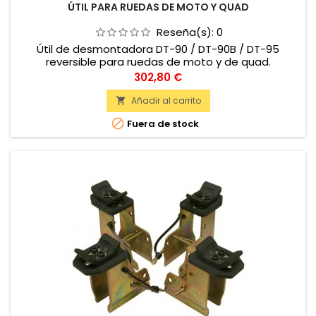
ÚTIL PARA RUEDAS DE MOTO Y QUAD
Reseña(s):
0
Útil de desmontadora DT-90 / DT-90B / DT-95
reversible para ruedas de moto y de quad.
Precio
302,80 €
Añadir al carrito


Fuera de stock