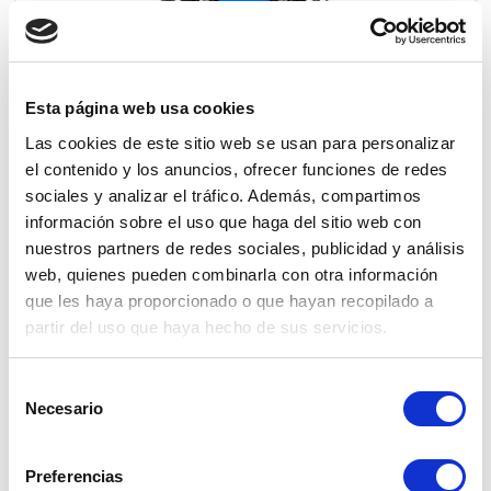
Esta página web usa cookies
ALINEADORA DE DIRECCIÓN AL - 6000
Las cookies de este sitio web se usan para personalizar
el contenido y los anuncios, ofrecer funciones de redes
Reseña(s):
0
sociales y analizar el tráfico. Además, compartimos
Alineadora de dirección digital para turismos,
información sobre el uso que haga del sitio web con
furgoneta y camión. Fácil y rápida de usar; cuenta
con un programa muy intuitivo que facilita las
nuestros partners de redes sociales, publicidad y análisis
Precio
7.441,50 €
operaciones sobre el vehículo.
web, quienes pueden combinarla con otra información
Añadir al carrito

que les haya proporcionado o que hayan recopilado a

En stock
partir del uso que haya hecho de sus servicios.
Selección
Necesario
de
consentimiento
Preferencias