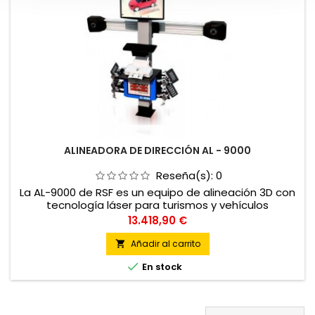
ALINEADORA DE DIRECCIÓN AL - 9000
Reseña(s):
0
La AL-9000 de RSF es un equipo de alineación 3D con
tecnología láser para turismos y vehículos
comerciales ligeros, realiza las mediciones de
Precio
13.418,90 €
ángulos a partir del movimiento real del
vehículo. Proceso de lectura y ajuste muy rápido y
Añadir al carrito

preciso. Minimiza los tiempos de trabajo durante el

En stock
proceso de alineación. Soporte telemétrico
horizontal móvil.