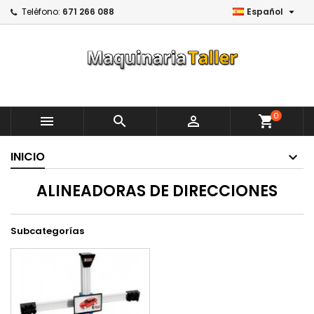

Teléfono:
671 266 088
Español
0



shopping_cart
INICIO
ALINEADORAS DE DIRECCIONES
Subcategorías