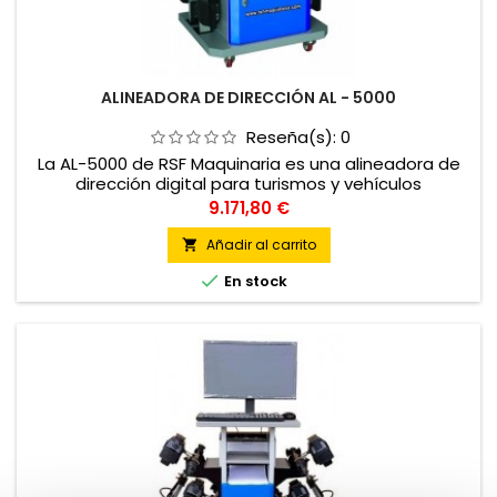
ALINEADORA DE DIRECCIÓN AL - 5000
Reseña(s):
0
La AL-5000 de RSF Maquinaria es una alineadora de
dirección digital para turismos y vehículos
comerciales ligeros. Una de las mejores alineadoras
Precio
9.171,80 €
del mercado. Fácil y rápida de manejar a cuenta con
un programa muy intuitivo que facilita la operación
Añadir al carrito

sobre el vehículo. Normativa y homologaciones

En stock
europeas CE. * Ordenador e impresora incluidos.