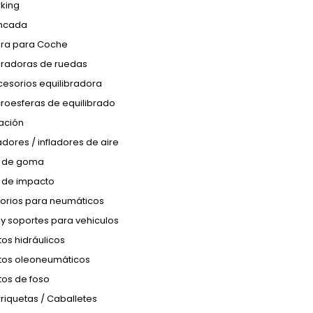
king
ncada
era para Coche
ibradoras de ruedas
esorios equilibradora
roesferas de equilibrado
ación
adores / infladores de aire
 de goma
s de impacto
orios para neumáticos
y soportes para vehiculos
os hidráulicos
tos oleoneumáticos
tos de foso
riquetas / Caballetes