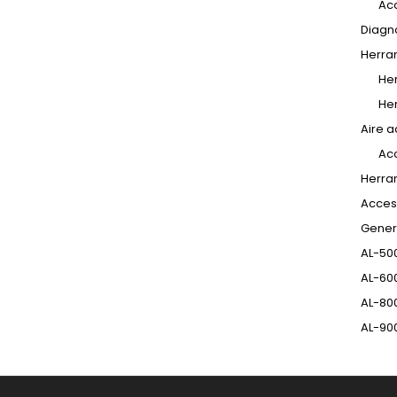
Ac
Diagn
Herra
Her
He
Aire 
Ac
Herra
Acces
Gener
AL-50
AL-60
AL-80
AL-90