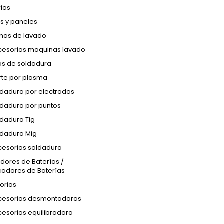
ios
s y paneles
nas de lavado
cesorios maquinas lavado
os de soldadura
rte por plasma
ldadura por electrodos
ldadura por puntos
dadura Tig
ldadura Mig
cesorios soldadura
dores de Baterías /
cadores de Baterías
orios
cesorios desmontadoras
esorios equilibradora