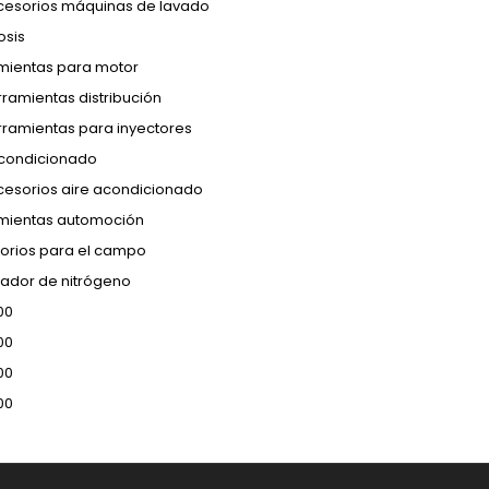
cesorios máquinas de lavado
osis
mientas para motor
ramientas distribución
rramientas para inyectores
acondicionado
cesorios aire acondicionado
mientas automoción
orios para el campo
ador de nitrógeno
00
00
00
00