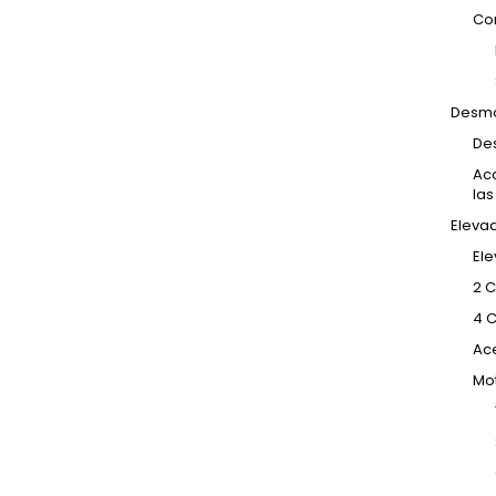
Com
Desmo
De
Ac
la
Eleva
El
2 
4 
Ace
Mo