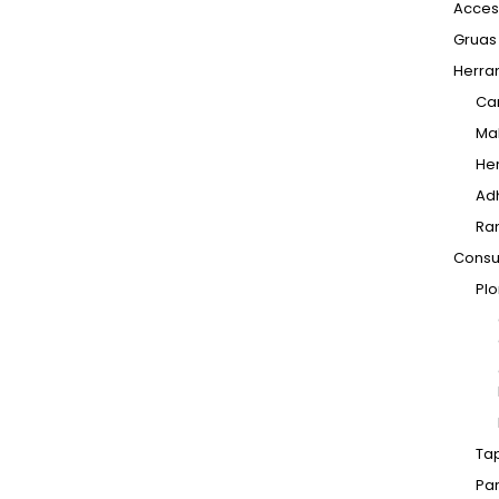
Acceso
Gruas
Herram
Ca
Ma
He
Ad
Ra
Consu
Pl
Tap
Pa