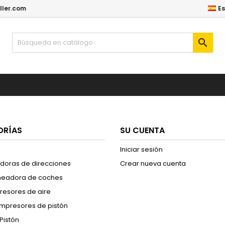
ller.com
E

ORÍAS
SU CUENTA
Iniciar sesión
adoras de direcciones
Crear nueva cuenta
ineadora de coches
esores de aire
mpresores de pistón
Pistón