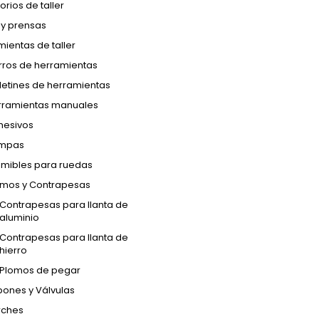
rios de taller
 y prensas
ientas de taller
rros de herramientas
letines de herramientas
rramientas manuales
hesivos
mpas
mibles para ruedas
omos y Contrapesas
Contrapesas para llanta de
aluminio
Contrapesas para llanta de
hierro
Plomos de pegar
ones y Válvulas
rches