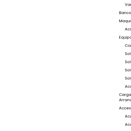
Var
Banco
Maqui
Ac
Equip
Co
So
So
Sol
So
Ac
Carga
Arran
Acces
Ac
Acc