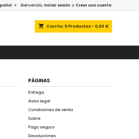

spañol
Bienvenido,
Iniciar sesión
o
Crear una cuenta
shopping_cart
Carrito:
0
Productos - 0,00 €
PÁGINAS
Entrega
Aviso legal
Condiciones de venta
Sobre
Pago seguro
Devoluciones