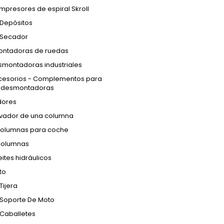
presores de espiral Skroll
Depósitos
Secador
ntadoras de ruedas
smontadoras industriales
cesorios - Complementos para
s desmontadoras
dores
evador de una columna
Columnas para coche
Columnas
ites hidráulicos
to
Tijera
Soporte De Moto
Caballetes