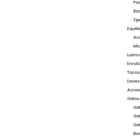
Par
Ba
Tij
Equil
Acc
Mic
Lubric
Enroll
Tacos
Llave
Acces
Gatos 
Gat
Ga
Ga
Bor