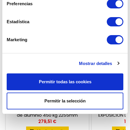
Preferencias
<
Estadística
Marketing
Mostrar detalles
Permitir todas las cookies
PAR DE RAMPAS QUAD PLEGABLE
PAR DE RA
Permitir la selección
Reseña(s):
0
Par de rampas de quad plegable
PAR DE RAMPAS
de aluminio 450 kg 2255mm
EXPOSICIÓN DE
Precio
Pr
279,51 €
14