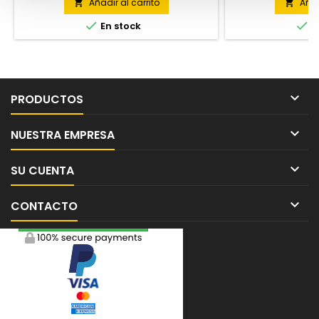
Añadir al carrito
Añad




En stock
E

PRODUCTOS

NUESTRA EMPRESA

SU CUENTA

CONTACTO