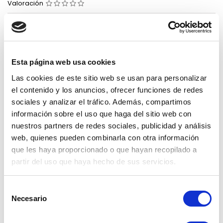
Valoración
Par de rampas de quad plegable de aluminio
292,82 €
Impuestos incluidos
Esta página web usa cookies
Añadir al carrito
Cantidad

Las cookies de este sitio web se usan para personalizar
el contenido y los anuncios, ofrecer funciones de redes
sociales y analizar el tráfico. Además, compartimos
DETALLES DEL PRODUCTO
RESEÑAS
información sobre el uso que haga del sitio web con
Envíos
Pago
Recambios
nuestros partners de redes sociales, publicidad y análisis
gratuitos a
seguro
para nuestros
web, quienes pueden combinarla con otra información
partir de 100
productos.
garantizado.
que les haya proporcionado o que hayan recopilado a
€. Solo península.
partir del uso que haya hecho de sus servicios.
Referencia
RQ-300
Selección
En stock
5 Artículos
Necesario
de
consentimiento
2 OTROS PRODUCTOS EN LA MISMA CATEGORÍA:
>