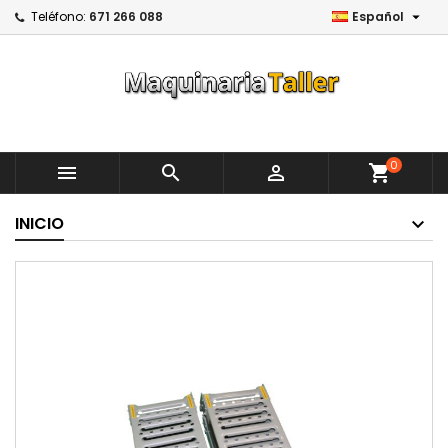

Teléfono:
671 266 088
Español
0



shopping_cart
INICIO