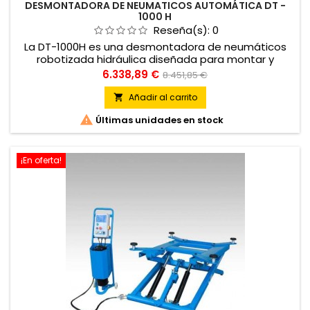
DESMONTADORA DE NEUMATICOS AUTOMÁTICA DT -
1000 H
Reseña(s):
0
La DT-1000H es una desmontadora de neumáticos
robotizada hidráulica diseñada para montar y
desmontar ruedas sin esfuerzo y ahorrar el mayor
Precio
Precio
6.338,89 €
8.451,85 €
tiempo de trabajo posible. Apta tanto para ruedas
base
de coche, furgoneta, como para ruedas de motos
Añadir al carrito

(necesario adaptador para garras). Funciona

Últimas unidades en stock
perfectamente con las llantas de aluminio,
neumáticos run-flat y para coches...
¡En oferta!