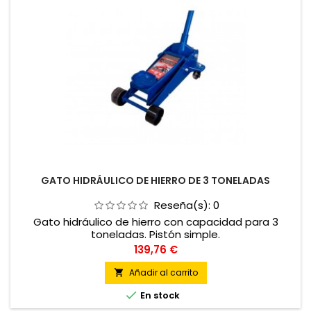
GATO HIDRÁULICO DE HIERRO DE 3 TONELADAS
Reseña(s):
0
Gato hidráulico de hierro con capacidad para 3
toneladas. Pistón simple.
Precio
139,76 €
Añadir al carrito


En stock