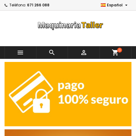

Teléfono:
671 266 088
Español
0



shopping_cart