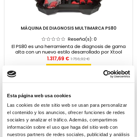
MÁQUINA DE DIAGNOSIS MULTIMARCA PS80
Reseña(s):
0
El PS80 es una herramienta de diagnosis de gama
alta con un nuevo estilo desarrollado por Xtool
basado en el sistema Android, el cual ofrece gran
Precio
Precio
1.317,69 €
1.756,92 €
rapidez y funciones multitarea. El PS80 cubre una
base
amplia gama de vehículos estadounidenses,
Añadir al carrito

asiáticos y europeos, lo que la convierte en la mejor

Últimas unidades en stock
solución para la diagnosis en talleres.
Esta página web usa cookies
Las cookies de este sitio web se usan para personalizar
el contenido y los anuncios, ofrecer funciones de redes
sociales y analizar el tráfico. Además, compartimos
información sobre el uso que haga del sitio web con
nuestros partners de redes sociales, publicidad y análisis