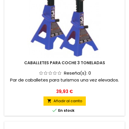
CABALLETES PARA COCHE 3 TONELADAS
Reseña(s):
0
Par de caballetes para turismos una vez elevados.
Precio
39,93 €
Añadir al carrito


En stock