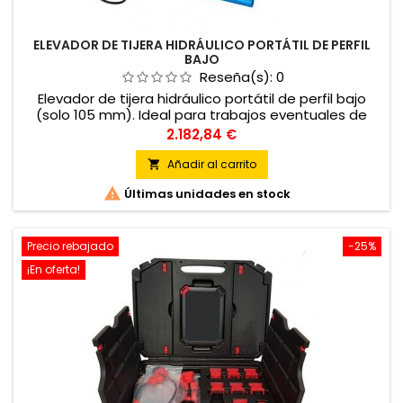
ELEVADOR DE TIJERA HIDRÁULICO PORTÁTIL DE PERFIL
BAJO
Reseña(s):
0
Elevador de tijera hidráulico portátil de perfil bajo
(solo 105 mm). Ideal para trabajos eventuales de
mecánica rápida y chapa en cualquier punto del
Precio
2.182,84 €
taller gracias a su versatilidad y facilidad de
movimiento. * Accesorio opcional: brazos giratorios y
Añadir al carrito

apoyos extensibles

Últimas unidades en stock
Precio rebajado
-25%
¡En oferta!