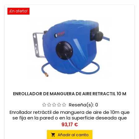
¡En oferta!
ENROLLADOR DE MANGUERA DE AIRE RETRACTIL 10 M
Reseña(s):
0
Enrollador retráctil de manguera de aire de 10m que
se fija en la pared o en la superficie deseada que
permite la fácil distribución del aire del compresor
Precio
93,17 €
por todo el taller.
Añadir al carrito
