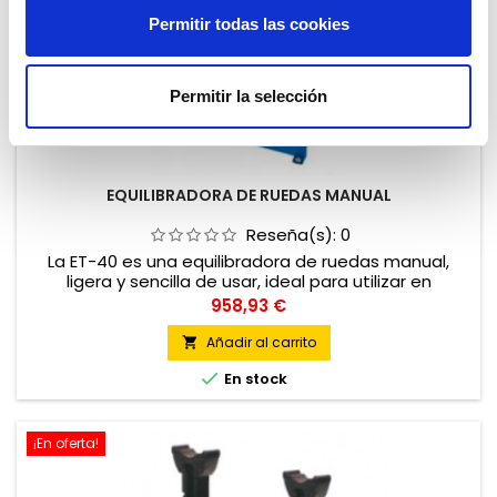
Permitir todas las cookies
Permitir la selección
EQUILIBRADORA DE RUEDAS MANUAL
Reseña(s):
0
La ET-40 es una equilibradora de ruedas manual,
ligera y sencilla de usar, ideal para utilizar en
furgones-taller gracias a su reducido tamaño y peso.
Precio
958,93 €
Diseñada para equilibrar ruedas de turismo, vehículo
ligero y de moto (adaptador no incluido). Admite
Añadir al carrito

ruedas de hasta 40kg. Equipada con freno mecánico

En stock
de posicionamiento de rueda.
¡En oferta!