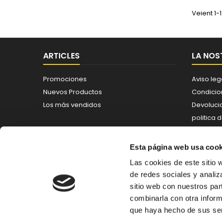
Veient 1-
ARTICLES
LA NOS
Promociones
Aviso leg
Nuevos Productos
Condicio
Los más vendidos
Devoluci
politica 
Política 
Contáct
Esta página web usa cook
Mapa del 
Las cookies de este sitio 
de redes sociales y analiz
sitio web con nuestros par
BUTLLETÍ DE NOTÍCIES (NEWSLETTER)
combinarla con otra inform
que haya hecho de sus ser
Enim qui