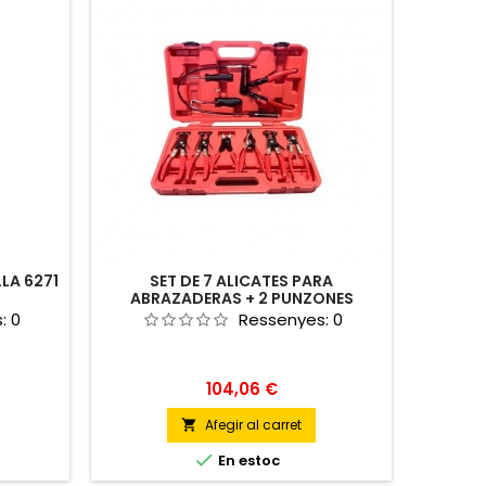
LA 6271
SET DE 7 ALICATES PARA
ABRAZADERAS + 2 PUNZONES
s:
0
Ressenyes:
0
Preu
104,06 €
Afegir al carret


En estoc