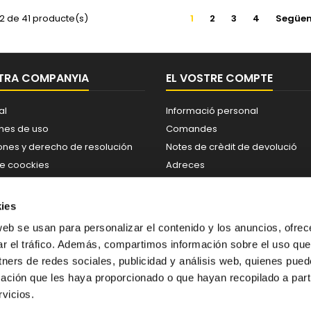
12 de 41 producte(s)
1
2
3
4
Següen
TRA COMPANYIA
EL VOSTRE COMPTE
al
Informació personal
nes de uso
Comandes
ones y derecho de resolución
Notes de crèdit de devolució
de coockies
Adreces
de privacidad
Cupons
enos
Les meves alertes
ies
sitio
web se usan para personalizar el contenido y los anuncios, ofrec
ar el tráfico. Además, compartimos información sobre el uso que
tners de redes sociales, publicidad y análisis web, quienes pue
ación que les haya proporcionado o que hayan recopilado a parti
vicios.
s fugiat consequat elit