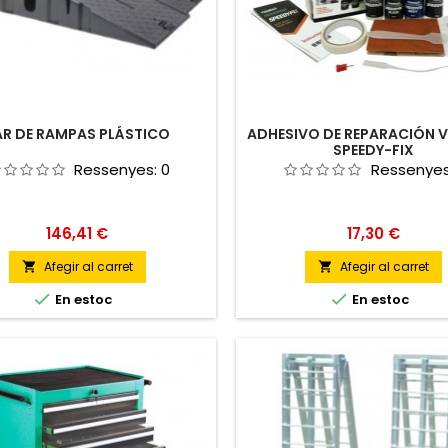
AR DE RAMPAS PLÁSTICO
ADHESIVO DE REPARACIÓN V
SPEEDY-FIX
Ressenyes:
0
Ressenye
Preu
Preu
146,41 €
17,30 €
Afegir al carret
Afegir al carret




En estoc
En estoc