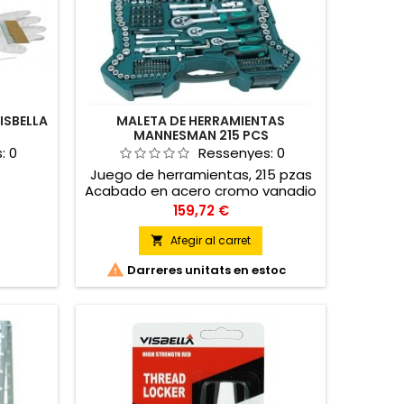
ISBELLA
MALETA DE HERRAMIENTAS
MANNESMAN 215 PCS
s:
0
Ressenyes:
0
Juego de herramientas, 215 pzas
Acabado en acero cromo vanadio
/ acero especial Reversible 3 x 6,3
Preu
159,72 €
mm (1 / 4 ") + 10 mm (3 / 8?) + 12.5
mm (1 / 2 ") la unidad 38 x
Afegir al carret

hexagonal

Darreres unitats en estoc
Steckschlüsseleinsätze, CV, con
protección en los bordes:,