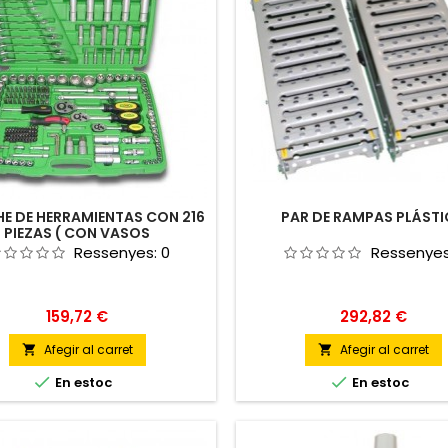
E DE HERRAMIENTAS CON 216
PAR DE RAMPAS PLÁST
PIEZAS ( CON VASOS
HEXAGONALES)
Ressenyes:
0
Ressenye
Preu
Preu
159,72 €
292,82 €
Afegir al carret
Afegir al carret




En estoc
En estoc