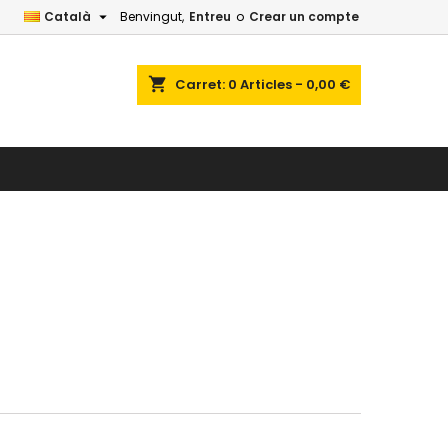

Català
Benvingut,
Entreu
o
Crear un compte
shopping_cart
Carret:
0
Articles - 0,00 €