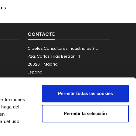
t

CONTACTE
Cibeles Consultores Industriales S.L.
Pza. Carlos Trias Bertran, 4
28020 - Madrid
España
Telèfon:
671 266 088
Correu electrònic:
info@maquinaria-
Permitir todas las cookies
taller.com
er funciones
 haga del
Permitir la selección
den
r del uso