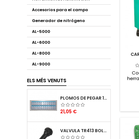
Accesorios para el campo
Generador de nitrógeno
AL-5000
AL-6000
AL-8000
CAR
AL-9000
Co
herr
ELS MÉS VENUTS
Todos 
vienen
compl
PLOMOS DE PEGAR 12UND. 5G 100PCS/CAJA
destorn
mart
Preu
21,05 €
VALVULA TR413 BOLSA DE 100PCS