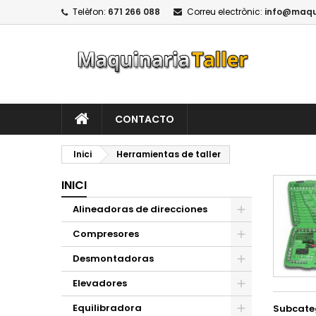
Telèfon:
671 266 088
Correu electrònic:
info@maqui
CONTACTO
Inici
Herramientas de taller
INICI
Alineadoras de direcciones
Compresores
Desmontadoras
Elevadores
Equilibradora
Subcate