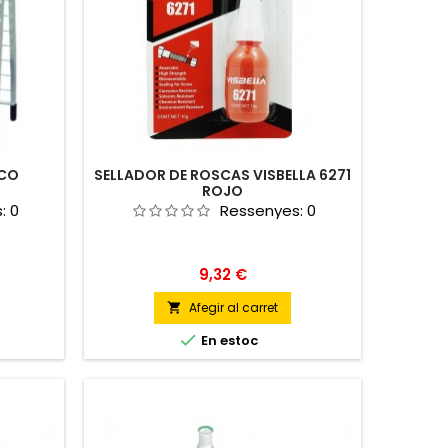
ICO
SELLADOR DE ROSCAS VISBELLA 6271
ROJO
s:
0
Ressenyes:
0
Preu
9,32 €
Afegir al carret


En estoc