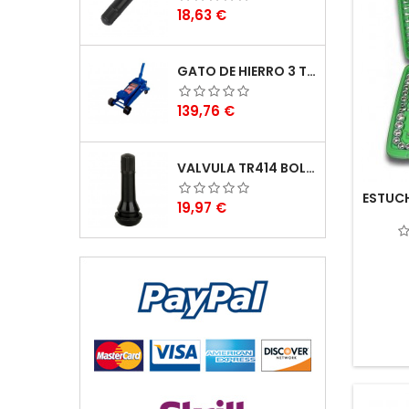
Preu
18,63 €
GATO DE HIERRO 3 TONELADAS
Preu
139,76 €
VALVULA TR414 BOLSA DE 100PCS
ESTUCH
Preu
19,97 €