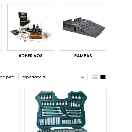
ADHESIVOS
RAMPAS



na per:
Importància