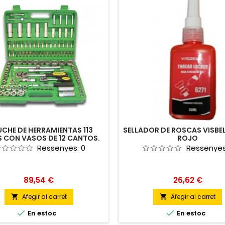
UCHE DE HERRAMIENTAS 113
SELLADOR DE ROSCAS VISBEL
S CON VASOS DE 12 CANTOS.
ROJO
Ressenyes:
0
Ressenye
Preu
Preu
89,54 €
26,62 €
Afegir al carret
Afegir al carret




En estoc
En estoc