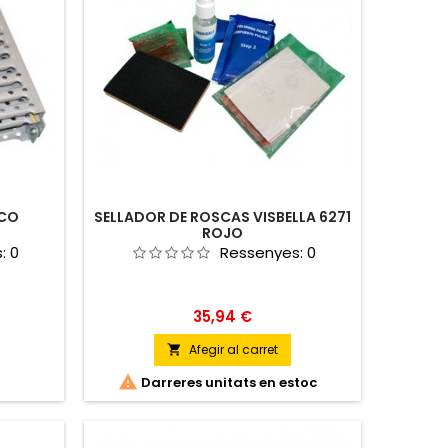
ICO
SELLADOR DE ROSCAS VISBELLA 6271
ROJO
s:
0
Ressenyes:
0
Preu
35,94 €
Afegir al carret


Darreres unitats en estoc