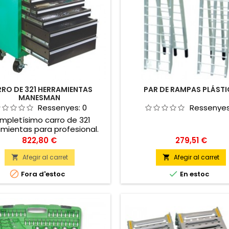
RO DE 321 HERRAMIENTAS
PAR DE RAMPAS PLÁST
MANESMAN
Ressenyes:
0
Ressenye
mpletísimo carro de 321
amientas para profesional.
los útiles están incluidos y
Preu
Preu
822,80 €
279,51 €
 con el carro. Contiene una
etísima gama de alicates,
Afegir al carret
Afegir al carret


illadores, llaves fijas, vasos,


Fora d'estoc
En estoc
illos y llaves inglesas, así
como llaves tipo T.