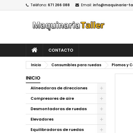
Teléfono:
671 266 088
Email:
info@maquinaria-ta
CONTACTO
Inicio
Consumibles para ruedas
Plomos y 
INICIO
Alineadoras de direcciones
Compresores de aire
Desmontadoras de ruedas
Elevadores
Equilibradoras de ruedas