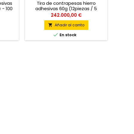
esivas
Tira de contrapesas hierro
 - 100
adhesivas 60g (12piezas / 5
gramos) para ruedas de
Precio
242.000,00 €
motocicleta - 100 unidades / caja
Añadir al carrito


En stock