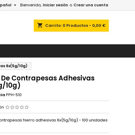

spañol
Bienvenido,
Iniciar sesión
o
Crear una cuenta
shopping_cart
Carrito:
0
Productos - 0,00 €
vas 6x(5g/10g)
s De Contrapesas Adhesivas
g/10g)
cia
PPH-510
ión
contrapesas hierro adhesivas 6x(5g/10g) - 100 unidades