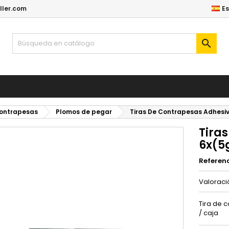
ller.com
E

Contrapesas
Plomos de pegar
Tiras De Contrapesas Adhesi
Tira
6x(5
Referen
Valorac
Tira de 
/ caja