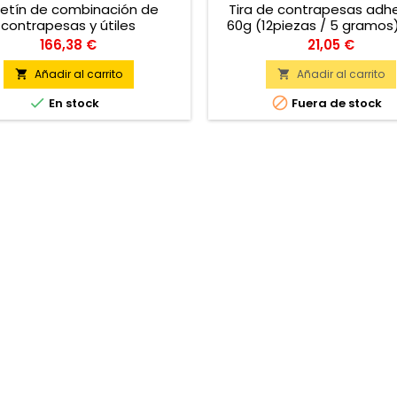
etín de combinación de
Tira de contrapesas adh
contrapesas y útiles
60g (12piezas / 5 gramos)
unidades / caja
Precio
Precio
166,38 €
21,05 €
Añadir al carrito
Añadir al carrito




En stock
Fuera de stock