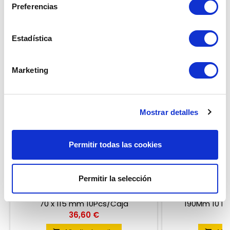
Preferencias
<
Estadística
Marketing
Mostrar detalles
Permitir todas las cookies
PARCHE 70 X 115 MM
PARCH
Permitir la selección
Reseña(s):
0
Parche para cubierta de neumático
Parche para cub
70 x 115 mm 10Pcs/Caja
190Mm 10 Pc
Precio
Pr
36,60 €
93