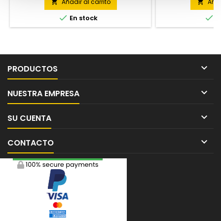
Añadir al carrito
Añad




En stock
E

PRODUCTOS

NUESTRA EMPRESA

SU CUENTA

CONTACTO