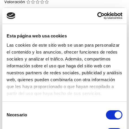
Valoración
Parche para cubierta de neumatico 115 mm 10 Pcs/Caja 2 Lonas
39,93 €
Impuestos incluidos
Esta página web usa cookies
Añadir al carrito
Cantidad

Las cookies de este sitio web se usan para personalizar
el contenido y los anuncios, ofrecer funciones de redes
sociales y analizar el tráfico. Además, compartimos
DETALLES DEL PRODUCTO
RESEÑAS
información sobre el uso que haga del sitio web con
Envíos
Pago
Recambios
nuestros partners de redes sociales, publicidad y análisis
gratuitos a
seguro
para nuestros
web, quienes pueden combinarla con otra información
partir de 100
productos.
garantizado.
que les haya proporcionado o que hayan recopilado a
€. Solo península.
partir del uso que haya hecho de sus servicios.
Referencia
PC-002
Selección
En stock
10 Artículos
Necesario
de
consentimiento
6 OTROS PRODUCTOS EN LA MISMA CATEGORÍA:
>