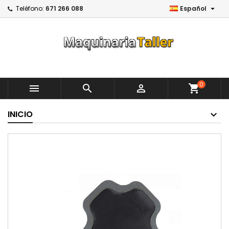

Teléfono:
671 266 088
Español
0



shopping_cart
INICIO