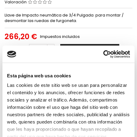
Valoración
Llave de Impacto neumática de 3/4 Pulgada para montar /
desmontar las ruedas de furgoneta.
266,20 €
Impuestos incluidos
Añadir al carrito
Cantidad

DESCRIPCIÓN
DETALLES DEL PRODUCTO
Esta página web usa cookies
RESEÑAS
Las cookies de este sitio web se usan para personalizar
Envíos
Pago
Recambios
el contenido y los anuncios, ofrecer funciones de redes
gratuitos a
seguro
para nuestros
sociales y analizar el tráfico. Además, compartimos
partir de 100
productos.
garantizado.
información sobre el uso que haga del sitio web con
€. Solo península.
nuestros partners de redes sociales, publicidad y análisis
web, quienes pueden combinarla con otra información
Caracteristicas:
que les haya proporcionado o que hayan recopilado a
Cuadrado de bocas 3/4"
partir del uso que haya hecho de sus servicios.