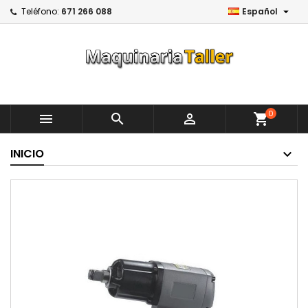

Teléfono:
671 266 088
Español
0



shopping_cart
INICIO