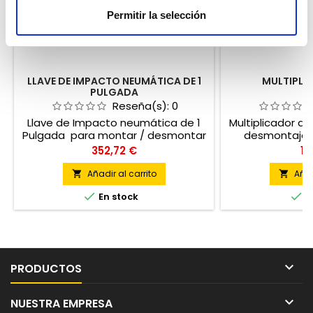
Permitir la selección
LLAVE DE IMPACTO NEUMÁTICA DE 1
MULTIPLI
PULGADA
Reseña(s):
0
Llave de Impacto neumática de 1
Multiplicador de 
Pulgada para montar / desmontar
desmontaje /
las ruedas de camiones o cualquier
tuercas en cua
Precio
Pr
352,72 €
13
vehiculo pesado de una manera
par de apri
muy sencilla y rápida.
desmontaje 
Añadir al carrito
Añad


fijación fuert


En stock
E

PRODUCTOS

NUESTRA EMPRESA