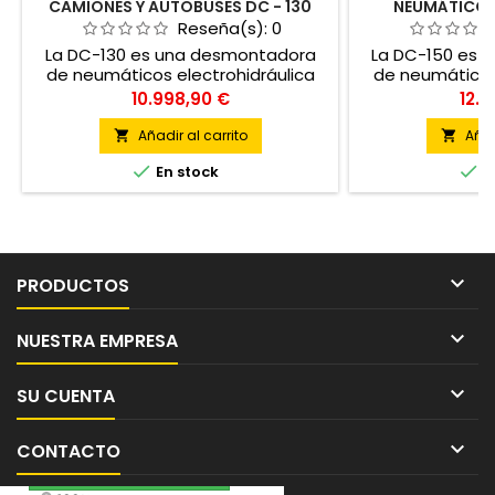
CAMIONES Y AUTOBUSES DC - 130
NEUMÁTICOS
AUTOBUS
Reseña(s):
0
La DC-130 es una desmontadora
La DC-150 es 
de neumáticos electrohidráulica
de neumáticos 
automática. Diseñada para montar
automática. Di
Precio
Prec
10.998,90 €
12.3
y desmontar ruedas de camión,
y desmontar r
autobús, agrícola, industrial y
autobús, agrí
Añadir al carrito
Añad


forestal
fo


En stock
E

PRODUCTOS

NUESTRA EMPRESA

SU CUENTA

CONTACTO