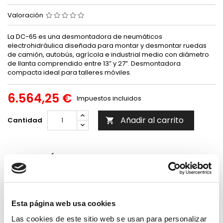
Valoración
La DC-65 es una desmontadora de neumáticos
electrohidráulica diseñada para montar y desmontar ruedas
de camión, autobús, agrícola e industrial medio con diámetro
de llanta comprendido entre 13” y 27”. Desmontadora
compacta ideal para talleres móviles.
6.564,25 €
Impuestos incluidos
Añadir al carrito
Cantidad

DESCRIPCIÓN
DETALLES DEL PRODUCTO
RESEÑAS
Envíos
Pago
Recambios
gratuitos a
seguro
para nuestros
Esta página web usa cookies
partir de 100
productos.
garantizado.
€. Solo península.
Las cookies de este sitio web se usan para personalizar