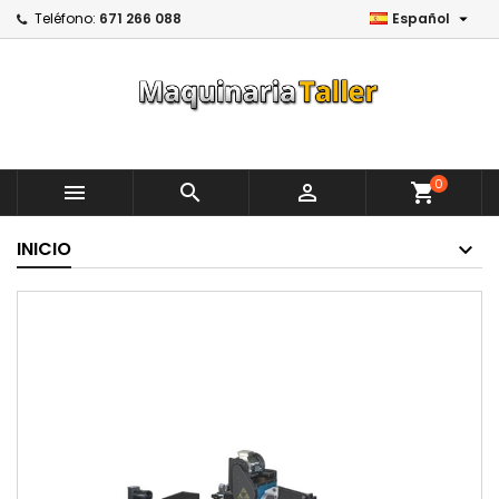

Teléfono:
671 266 088
Español
0



shopping_cart
INICIO