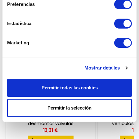
Preferencias
<
Estadística
Marketing
Mostrar detalles
Permitir todas las cookies
HERAMIENTA DE VALVULA
VULCANIZADOR
VZ
Permitir la selección
Reseña(s):
0
Herramienta para montar y
Máquina para re
desmontar valvulas
vehículos, 
temperatura aut
Precio
Pre
13,31 €
1.2
de orientación 