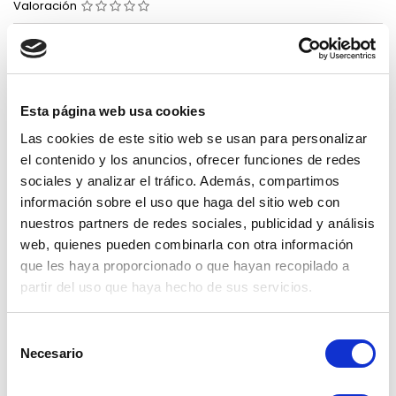
Valoración
Util desmontable para desmontar neumaticos de 20"
17,30 €
Impuestos incluidos
Esta página web usa cookies
Añadir al carrito
Cantidad

Las cookies de este sitio web se usan para personalizar
el contenido y los anuncios, ofrecer funciones de redes
sociales y analizar el tráfico. Además, compartimos
DESCRIPCIÓN
DETALLES DEL PRODUCTO
información sobre el uso que haga del sitio web con
RESEÑAS
nuestros partners de redes sociales, publicidad y análisis
web, quienes pueden combinarla con otra información
Envíos
Pago
Recambios
que les haya proporcionado o que hayan recopilado a
gratuitos a
seguro
para nuestros
partir de 100
productos.
partir del uso que haya hecho de sus servicios.
garantizado.
€. Solo península.
Selección
Util desmontable para desmontar neumaticos de 20"
Necesario
de
consentimiento
16 OTROS PRODUCTOS EN LA MISMA CATEGORÍA:
>