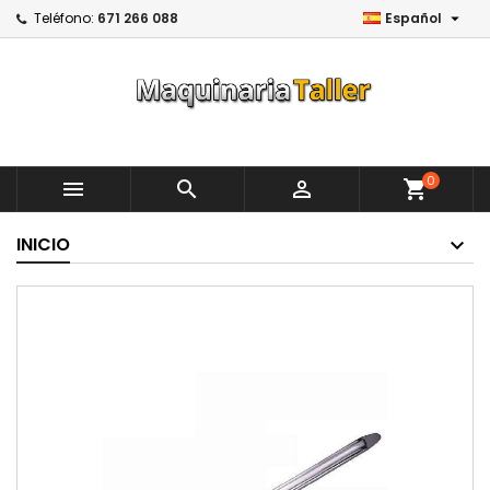

Teléfono:
671 266 088
Español
0



shopping_cart
INICIO