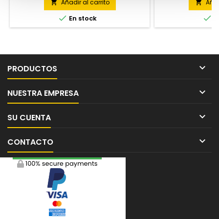
la temperat
Añadir al carrito
Añad




En stock
E

PRODUCTOS

NUESTRA EMPRESA

SU CUENTA

CONTACTO