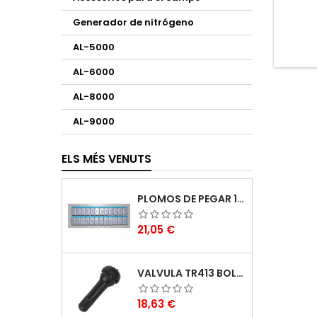
clien
impor
Generador de nitrógeno
AL-5000
AL-6000
AL-8000
AL-9000
ELS MÉS VENUTS
PLOMOS DE PEGAR 12UND. 5G 100PCS/CAJA
Preu
21,05 €
VALVULA TR413 BOLSA DE 100PCS
Preu
18,63 €