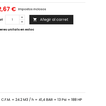
2,67 €
Impostos inclosos
Afegir al carret
at

eres unitats en estoc
.F.M. = 24.2 M3 / h = 41,4 BAR = 13 Psi = 188 HP