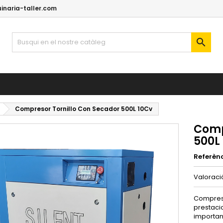
naria-taller.com

Compresor Tornillo Con Secador 500L 10Cv
Comp
500L
Referèn
Valorac
Compreso
prestaci
importan