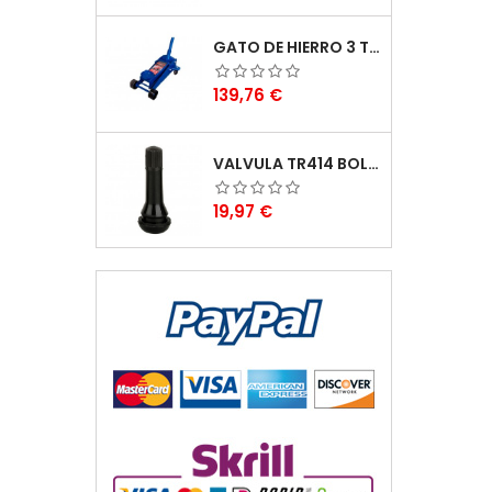
GATO DE HIERRO 3 TONELADAS
Preu
139,76 €
VALVULA TR414 BOLSA DE 100PCS
Preu
19,97 €