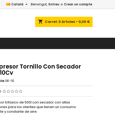

Català
Benvingut,
Entreu
o
Crear un compte
shopping_cart
Carret:
0
Articles - 0,00 €
resor Tornillo Con Secador
 10Cv
cia
SK-10
ió
r trifasico de 500l con secador con altas
ones para los clientes que tienen un consumo
te y constante de aire.