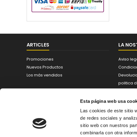
ARTICLES
LA NOS
Promociones
Aviso leg
Nuevos Productos
Condicio
Los más vendidos
Devoluci
politica 
Política 
Contáct
Esta página web usa cook
Mapa del 
Las cookies de este sitio 
de redes sociales y analiz
sitio web con nuestros par
BUTLLETÍ DE NOTÍCIES (NEWSLETTER)
combinarla con otra inform