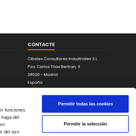
CONTACTE
Cibeles Consultores Industriales S.L.
Pza. Carlos Trias Bertran, 4
28020 - Madrid
España
Telèfon:
671 266 088
Correu electrònic:
info@maquinaria-
Permitir todas las cookies
taller.com
er funciones
 haga del
Permitir la selección
den
r del uso