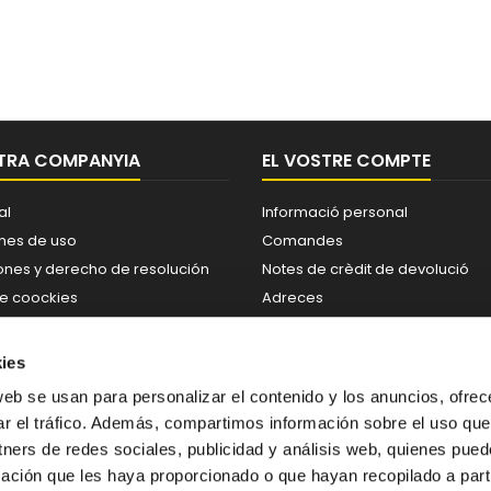
TRA COMPANYIA
EL VOSTRE COMPTE
al
Informació personal
nes de uso
Comandes
ones y derecho de resolución
Notes de crèdit de devolució
de coockies
Adreces
de privacidad
Cupons
enos
Les meves alertes
ies
sitio
web se usan para personalizar el contenido y los anuncios, ofrec
ar el tráfico. Además, compartimos información sobre el uso que
tners de redes sociales, publicidad y análisis web, quienes pue
ación que les haya proporcionado o que hayan recopilado a parti