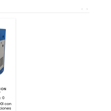
<
>
CON
V
s:
0
0l con
ciones