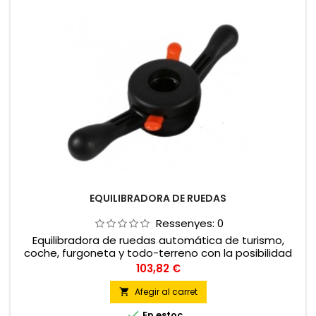
EQUILIBRADORA DE RUEDAS
Ressenyes:
0
Equilibradora de ruedas automática de turismo,
coche, furgoneta y todo-terreno con la posibilidad
de equilibrar ruedas de moto
Preu
103,82 €
Afegir al carret


En estoc