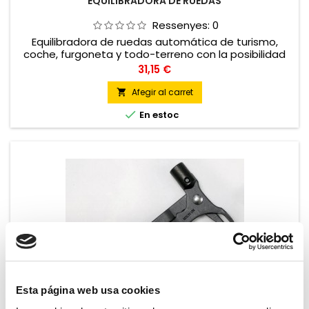
EQUILIBRADORA DE RUEDAS
Ressenyes:
0
Equilibradora de ruedas automática de turismo,
coche, furgoneta y todo-terreno con la posibilidad
de equilibrar ruedas de moto
Preu
31,15 €
Afegir al carret


En estoc
Esta página web usa cookies