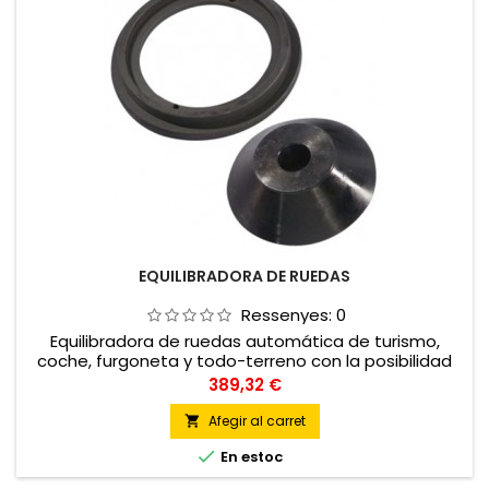
EQUILIBRADORA DE RUEDAS
Ressenyes:
0
Equilibradora de ruedas automática de turismo,
coche, furgoneta y todo-terreno con la posibilidad
de equilibrar ruedas de moto
Preu
389,32 €
Afegir al carret


En estoc