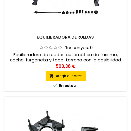
EQUILIBRADORA DE RUEDAS
Ressenyes:
0
Equilibradora de ruedas automática de turismo,
coche, furgoneta y todo-terreno con la posibilidad
de equilibrar ruedas de moto
Preu
503,36 €
Afegir al carret


En estoc