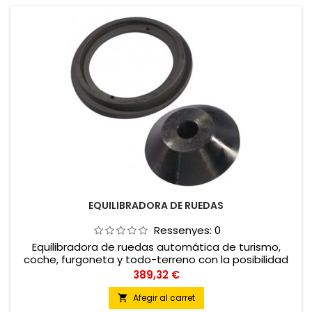
EQUILIBRADORA DE RUEDAS
Ressenyes:
0
Equilibradora de ruedas automática de turismo,
coche, furgoneta y todo-terreno con la posibilidad
de equilibrar ruedas de moto
Preu
389,32 €
Afegir al carret
