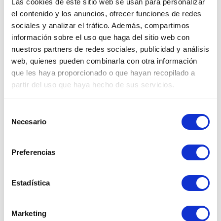
Las cookies de este sitio web se usan para personalizar
el contenido y los anuncios, ofrecer funciones de redes
MARTILLO DE CONTRAPESOS
sociales y analizar el tráfico. Además, compartimos
información sobre el uso que haga del sitio web con
Ressenyes:
0
nuestros partners de redes sociales, publicidad y análisis
web, quienes pueden combinarla con otra información
Preu
25,95 €
que les haya proporcionado o que hayan recopilado a
partir del uso que haya hecho de sus servicios.
Afegir al carret


En estoc
Selección
Necesario
de
consentimiento
Preferencias
Estadística
Marketing