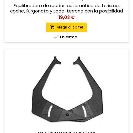
Equilibradora de ruedas automática de turismo,
coche, furgoneta y todo-terreno con la posibilidad
de equilibrar ruedas de moto
Preu
19,03 €
Afegir al carret


En estoc