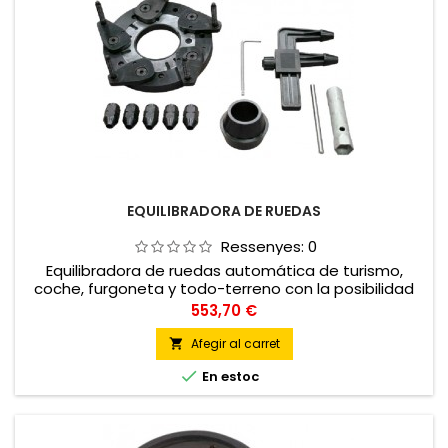
EQUILIBRADORA DE RUEDAS
Ressenyes:
0
Equilibradora de ruedas automática de turismo,
coche, furgoneta y todo-terreno con la posibilidad
de equilibrar ruedas de moto
Preu
553,70 €
Afegir al carret


En estoc