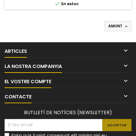

En estoc
AMUNT


ARTICLES

LA NOSTRA COMPANYIA

EL VOSTRE COMPTE

CONTACTE
BUTLLETÍ DE NOTÍCIES (NEWSLETTER)
Enim quis fugiat consequat elit minim nisi eu