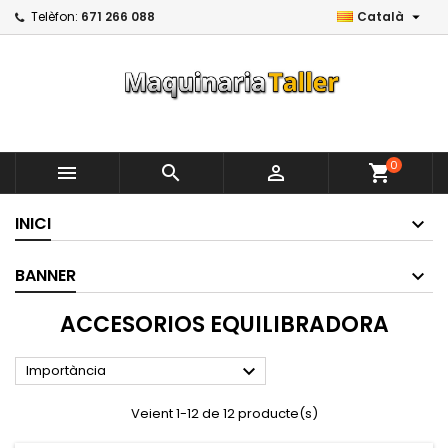

Telèfon:
671 266 088
Català
0



shopping_cart
INICI
BANNER
ACCESORIOS EQUILIBRADORA

Importància
Veient 1-12 de 12 producte(s)