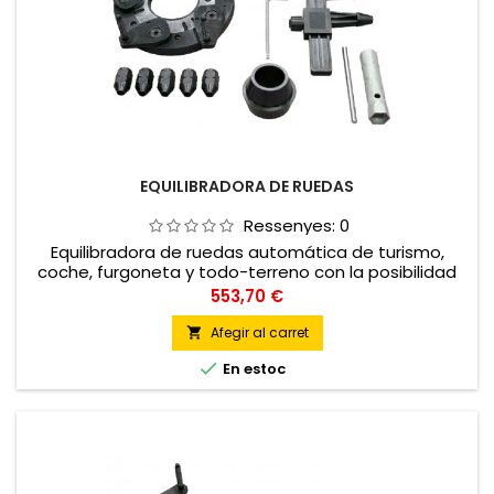
EQUILIBRADORA DE RUEDAS
Ressenyes:
0
Equilibradora de ruedas automática de turismo,
coche, furgoneta y todo-terreno con la posibilidad
de equilibrar ruedas de moto
Preu
553,70 €
Afegir al carret


En estoc