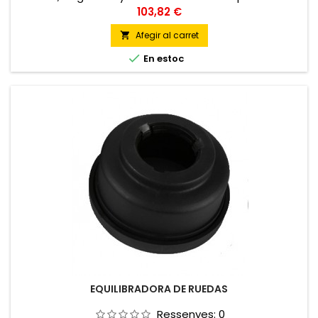
de equilibrar ruedas de moto
Preu
103,82 €
Afegir al carret


En estoc
EQUILIBRADORA DE RUEDAS
Ressenyes:
0