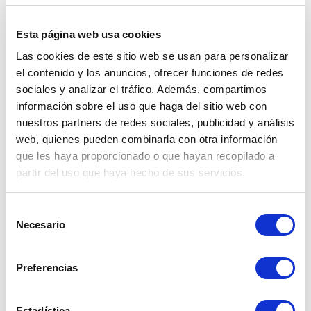
herramientas de diagnóstico OEM
Afegir al carret


En estoc
Esta página web usa cookies
Las cookies de este sitio web se usan para personalizar
De rebaixa!
el contenido y los anuncios, ofrecer funciones de redes
sociales y analizar el tráfico. Además, compartimos
información sobre el uso que haga del sitio web con
nuestros partners de redes sociales, publicidad y análisis
web, quienes pueden combinarla con otra información
que les haya proporcionado o que hayan recopilado a
partir del uso que haya hecho de sus servicios.
Selección
Necesario
de
consentimiento
RESETEO DE SERVICIOS Y DIAGNOSIS
Preferencias
Ressenyes:
0
MaxiService OLS301 está especialmente diseñado
para restablecer la luz del cambio de aceite,
Estadística