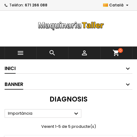

Telèfon:
671 266 088
Català
0



shopping_cart
INICI
BANNER
DIAGNOSIS

Importància
Veient 1-5 de 5 producte(s)