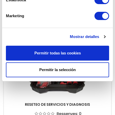
kilometraje e intervalos de servicio en la mayoría de
Preu
732,05 €
vehículos asiáticos, americanos y europeos sin usar
herramientas de diagnóstico OEM
Afegir al carret

Marketing

En estoc
Preu reduït
-25%
Mostrar detalles
De rebaixa!
Permitir todas las cookies
Permitir la selección
RESETEO DE SERVICIOS Y DIAGNOSIS
Ressenyes:
0