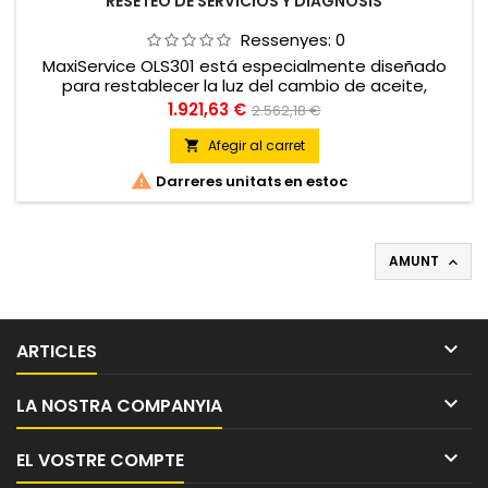
RESETEO DE SERVICIOS Y DIAGNOSIS
Ressenyes:
0
MaxiService OLS301 está especialmente diseñado
para restablecer la luz del cambio de aceite,
kilometraje e intervalos de servicio en la mayoría de
Preu
Preu
1.921,63 €
2.562,18 €
vehículos asiáticos, americanos y europeos sin usar
regular
herramientas de diagnóstico OEM
Afegir al carret


Darreres unitats en estoc
AMUNT


ARTICLES

LA NOSTRA COMPANYIA

EL VOSTRE COMPTE