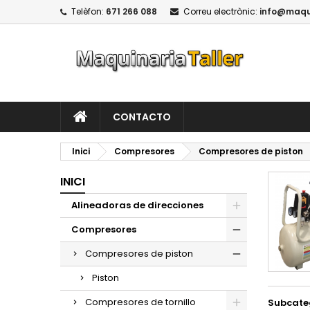
Telèfon:
671 266 088
Correu electrònic:
info@maqui
CONTACTO
Inici
Compresores
Compresores de piston
INICI
Alineadoras de direcciones
Compresores
Compresores de piston
Piston
Compresores de tornillo
Subcate