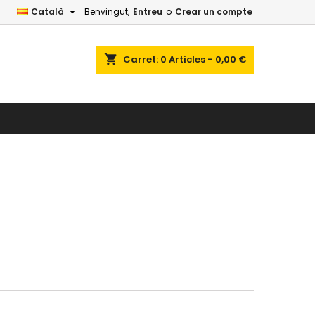

Català
Benvingut,
Entreu
o
Crear un compte
shopping_cart
Carret:
0
Articles - 0,00 €