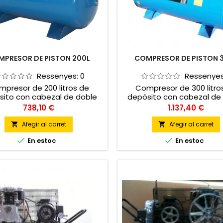
PRESOR DE PISTON 200L
COMPRESOR DE PISTON 
Ressenyes:
0
Ressenye
presor de 200 litros de
Compresor de 300 litro
sito con cabezal de doble
depósito con cabezal de
y cilindro de hierro fundido.
etapa y cilindro de hierro 
Preu
Preu
738,10 €
1.137,40 €
Afegir al carret
Afegir al carret




En estoc
En estoc