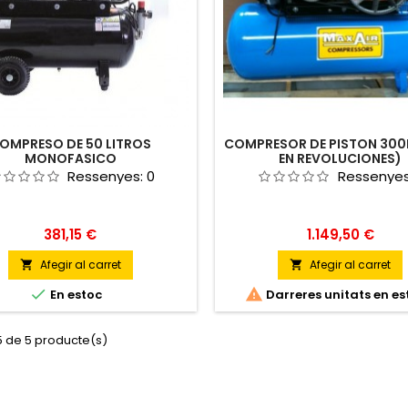
OMPRESO DE 50 LITROS
COMPRESOR DE PISTON 300
MONOFASICO
EN REVOLUCIONES)
Ressenyes:
0
Ressenye
Preu
Preu
381,15 €
1.149,50 €
Afegir al carret
Afegir al carret




En estoc
Darreres unitats en es
5 de 5 producte(s)