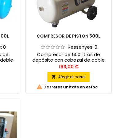
300L
COMPRESOR DE PISTON 500L
s:
0
Ressenyes:
0
s de
Compresor de 500 litros de
 doble
depósito con cabezal de doble
fundido.
etapa y cilindro de hierro fundido.
Preu
193,00 €
Afegir al carret


Darreres unitats en estoc