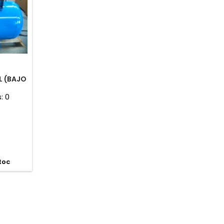
L (BAJO
s:
0
toc