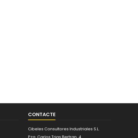
CONTACTE
Cibeles Consultores Industriales S.L.
Pza. Carlos Trias Bertran, 4