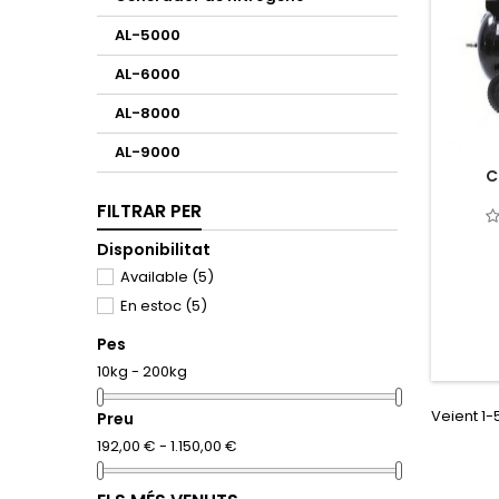
AL-5000
AL-6000
AL-8000
AL-9000
C
FILTRAR PER
Disponibilitat
Available
(5)
En estoc
(5)
Pes
10kg - 200kg
Veient 1-
Preu
192,00 € - 1.150,00 €