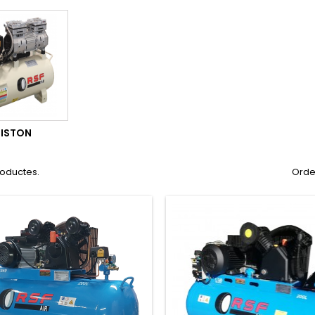
PISTON
roductes.
Orde