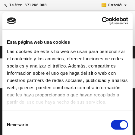

Telèfon:
671 266 088
Català
Esta página web usa cookies
0



shopping_cart
Las cookies de este sitio web se usan para personalizar
el contenido y los anuncios, ofrecer funciones de redes
DEVOLUCIONES Y DERECHO DE RESOLUCIÓN
sociales y analizar el tráfico. Además, compartimos
información sobre el uso que haga del sitio web con
nuestros partners de redes sociales, publicidad y análisis
web, quienes pueden combinarla con otra información
que les haya proporcionado o que hayan recopilado a

ARTICLES
partir del uso que haya hecho de sus servicios.

LA NOSTRA COMPANYIA
Selección
Necesario
de

EL VOSTRE COMPTE
consentimiento