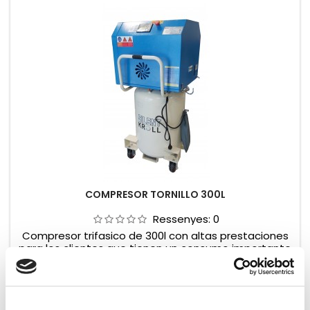
COMPRESOR TORNILLO 300L
Ressenyes:
0
Compresor trifasico de 300l con altas prestaciones
para los clientes que tienen un consumo importante
y constante de aire.
Preu
2.508,94 €
Afegir al carret


Fora d'estoc