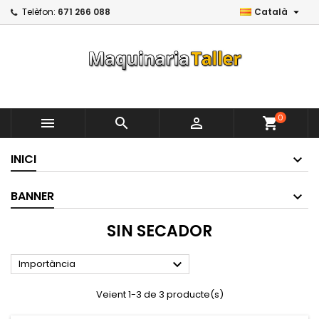

Telèfon:
671 266 088
Català
0



shopping_cart
INICI
BANNER
SIN SECADOR

Importància
Veient 1-3 de 3 producte(s)