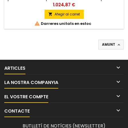
y constante de aire.
Preu
1.024,87 €
Afegir al carret


Darreres unitats en estoc
AMUNT


ARTICLES

LA NOSTRA COMPANYIA

EL VOSTRE COMPTE

CONTACTE
BUTLLETÍ DE NOTÍCIES (NEWSLETTER)