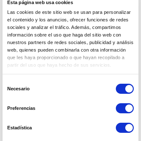
Esta página web usa cookies
Las cookies de este sitio web se usan para personalizar
el contenido y los anuncios, ofrecer funciones de redes
sociales y analizar el tráfico. Además, compartimos
información sobre el uso que haga del sitio web con
nuestros partners de redes sociales, publicidad y análisis
web, quienes pueden combinarla con otra información
que les haya proporcionado o que hayan recopilado a
partir del uso que haya hecho de sus servicios.
Selección
Necesario
de
consentimiento
COMPRESOR TORNILLO 300L
Preferencias
Ressenyes:
0
Compresor trifasico de 300l con altas prestaciones
para los clientes que tienen un consumo importante
Estadística
y constante de aire.
Preu
692,12 €